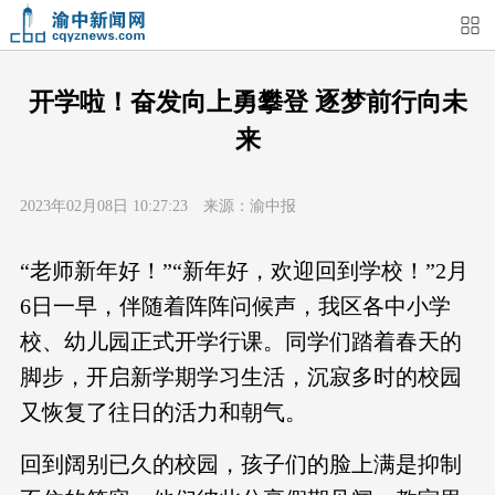
首页
媒体关注
今日头条
热点新闻
开学啦！奋发向上勇攀登 逐梦前行向未
来
渝中新闻
特别关注
部门动态
街道快讯
2023年02月08日 10:27:23 来源：渝中报
企业信息
吃在渝中
住在渝中
行在渝中
“老师新年好！”“新年好，欢迎回到学校！”2月
游在渝中
购在渝中
娱在渝中
美图集
6日一早，伴随着阵阵问候声，我区各中小学
校、幼儿园正式开学行课。同学们踏着春天的
形象片
短视频
荟睛彩
直播回看
脚步，开启新学期学习生活，沉寂多时的校园
又恢复了往日的活力和朝气。
回到阔别已久的校园，孩子们的脸上满是抑制