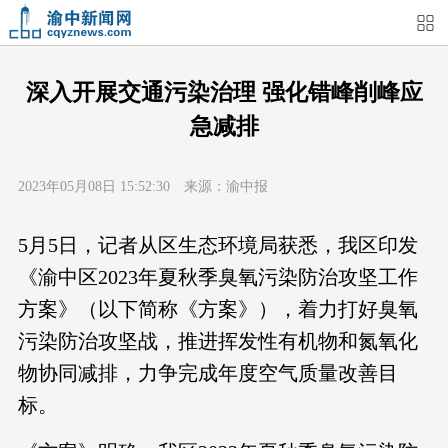
首页
媒体关注
今日头条
热点新闻
深入开展交通污染治理 强化错峰削峰应
急减排
渝中新闻
特别关注
部门动态
街道快讯
2023年05月08日 15:52:30 来源：渝中报
企业信息
吃在渝中
住在渝中
行在渝中
5月5日，记者从区生态环境局获悉，我区印发
游在渝中
购在渝中
娱在渝中
美图集
《渝中区2023年夏秋季臭氧污染防治攻坚工作
方案》（以下简称《方案》），着力打好臭氧
形象片
短视频
荟睛彩
直播回看
污染防治攻坚战，推进挥发性有机物和氮氧化
物协同减排，力争完成年度空气质量改善目
标。