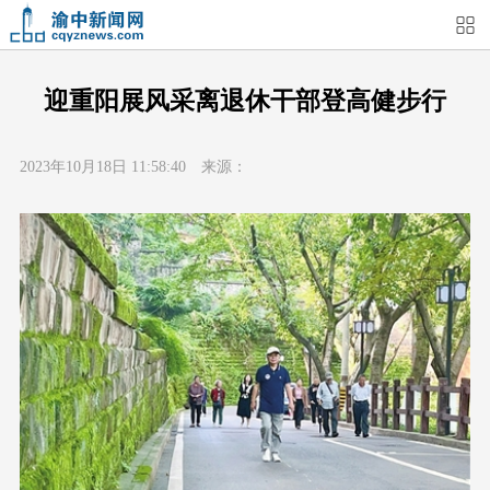
首页
媒体关注
今日头条
热点新闻
迎重阳展风采离退休干部登高健步行
渝中新闻
特别关注
部门动态
街道快讯
2023年10月18日 11:58:40 来源：
企业信息
吃在渝中
住在渝中
行在渝中
游在渝中
购在渝中
娱在渝中
美图集
形象片
短视频
荟睛彩
直播回看