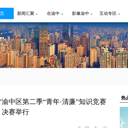
页
新闻汇聚
在渝中
影像渝中
互动专区
”渝中区第二季“青年·清廉”知识竞赛
决赛举行