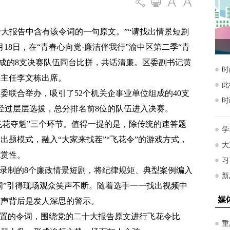
十大报告中含有该令词的一句原文。”“请找出情景短剧
18日，在“青春心向党·廉洁伴我行”渝中区第二季“青
组成的8支决赛队伍同台比拼，共话清廉。区委副书记黄
委主任李文栋出席。
委联合举办，吸引了52个机关企事业单位组成的40支
。经过层层选拔，总分排名前8位的队伍进入决赛。
“飞花夺魁”三个环节。值得一提的是，除传统的速答题
出题模式，融入“大家来找茬”“飞花令”的游戏方式，
观赏性。
前录制的8个廉政情景短剧，将纪律规矩、典型案例编入
台词”引得现场观众笑声不断。随着选手一一找出视频中
笑声背后是发人深思的警示。
设置的令词，围绕党的二十大报告原文进行飞花令比