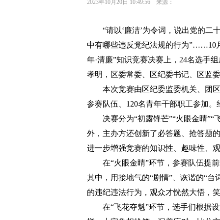
2023年10月20日 10:49:56 来源：
“请以‘廉洁’为令词，说出党的二
中有哪些违反党纪法规的行为”……10月
年·清廉”知识竞赛决赛上，24名选手
孝明，区委常委、区纪委书记、区监
本次竞赛由区纪委监委机关、团区
参赛队伍、120名青年干部职工参加
决赛分为“初露锋芒”“火眼金睛”
外，主办方还创新了必答题、抢答题的
进一步增强竞赛的知识性、趣味性、
在“火眼金睛”环节，参赛队伍提
其中，用接地气的“剧情”、诙谐的“
的违纪违法行为，观众才恍然大悟，
在“飞花夺魁”环节，选手们根据