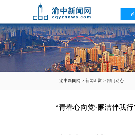
首
渝中新闻网
>
新闻汇聚
>
部门动态
“青春心向党·廉洁伴我行