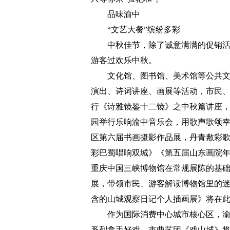
品味渝中
“文艺大餐”缤纷多彩
中秋佳节，除了诚意满满的促销活
游客过欢乐中秋。
文化馆、图书馆、美术馆等公共
演出、诗词讲座、画展等活动，市民
行《诗雅镜鉴十二镜》之中秋篇讲座
园举行乐响渝中音乐会，用歌声歌颂
区第六届书画摄影作品展，丹青敷彩
彩巴蜀唱响双城》《第五届山东画院
重庆中国三峡博物馆在常规展陈的基
展，带领市民、游客解读博物馆里的迷
含的山城观察日记个人插画展》将在
作为国际消费中心城市核心区，
系列拿手好戏。市曲艺团《戏山城》