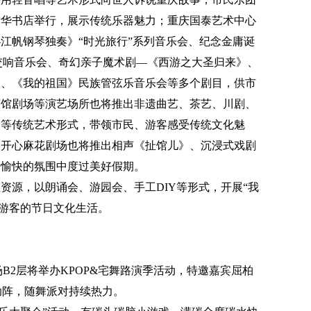
新华书店举行，展示传统乐器魅力；重庆国泰艺术中心
江帆钢琴独奏》“时光旅行”系列音乐会、纪念金庸诞
听交响音乐会、奇幻亲子魔术剧—《西游之大圣归来》、
》、《我的祖国》民族管弦乐音乐会等多个剧目，供市
茶馆剧场等演艺场所也将推出非遗曲艺、茶艺、川剧、
火等传统艺术形式，带领市民、游客感受传统文化魅
、开心麻花剧场也将推出相声《扯馆儿》、沉浸式戏剧
松愉快的氛围中度过美好假期。
资源，以朗诵会、游园会、手工DIY等形式，开展“我
、游客的节日文化生活。
场B2层将举办KPOP&宅舞路演季活动，特邀嘉宾屈柏
助阵，随舞派对持续热力。