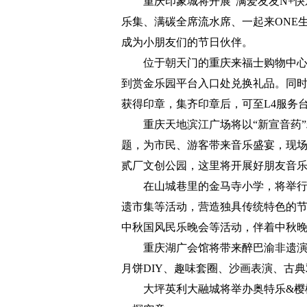
重庆印象城将开展“满爱友友N+
乐集、满碳全席流水席、一起来ONE
成为小朋友们的节日伙伴。
位于朝天门的重庆来福士购物中心
到赏金乐园平台入口处兑换礼品。同
获得印章，集齐印章后，可至L4服务
重庆天地滨江广场将以“新宣音药”粉丝
题，为市民、游客带来音乐盛宴，现场
贰厂文创公园，这里将开展好朋友音
在山城巷里的金马寺小学，将举
遗市集等活动，营造独具传统特色的
中秋国风民乐晚会等活动，伴着中秋
重庆湖广会馆将带来醉巴渝非遗演
月饼DIY、趣味套圈、沙画表演、古
大坪英利大融城将举办奥特乐&樱