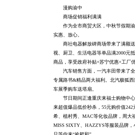
漫购渝中
商场促销福利满满
作为全市商贸大区，中秋节假期
实惠、放心。
商社电器解放碑商场带来了满额送
视、厨卫、生活电器等单品满2000元
商品，享受政府补贴+苏宁优惠+工厂
汽车销售方面，一汽丰田带来了
专属路书&精品两大福利。北汽极狐西部
车展季购车送塔扇。
节日期间正逢重庆来福士购物中心5
来超值爆品低价秒杀，55元购价值24
希、植村秀、MAC等化妆品牌，周大
MISS SIXTY、HAZZYS等服
只等你来“捡耙和”。