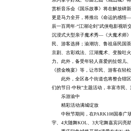
赏析音乐会《国乐故事》将在解放碑
更是马力全开，将推出《命运的感悟—
辰一百周年·“江湖论剑”武侠电影视
沉浸式大型亲子魔术秀—《大魔术师
民、游客选择；渝潮坊、鲁祖庙民国
京剧、古彩戏法、江湖魔术、变脸吐
力。此外，备受年轻人喜爱的扯馆儿
《捞金晚宴》等，让市民、游客在轻
此外，全区各个街道也将整合辖区
们的节日·中秋”主题活动，丰富市民
乐游渝中
精彩活动满城绽放
中秋节期间，在PARK108国泰广
宇、4大随舞KOL、3大宅舞嘉宾闪亮