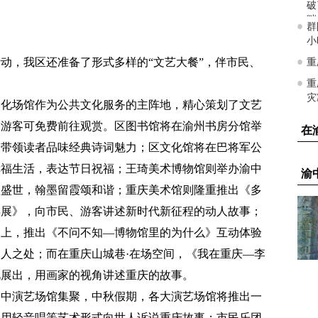
动，我区还准备了形式多样的“文艺大餐”，伴市民、
文化场馆作为公共文化服务的主阵地，精心策划了文艺
、游客可免费前往观赏。区图书馆将在渝州书房分馆举
，带领读者品味经典诗词魅力；区文化馆将在巴将军公
幸福生活，表达节日祝福；王琦美术博物馆则举办渝中
歌盛世，翰墨留霞颂和谐；重庆美术馆则隆重推出《多
年展》，向市民、游客讲述新时代新征程的动人故事；
础上，推出《不问不知—博物馆里的为什么》互动体验
人之处；而在重庆山城巷·在场空间，《我在重庆—李
此展出，用画家的视角讲述重庆的故事。
渝中演艺场馆集聚，中秋假期，各大演艺场馆将推出一
将用轻音唱等艺术形式向世人诉说重庆故事；市民乐团