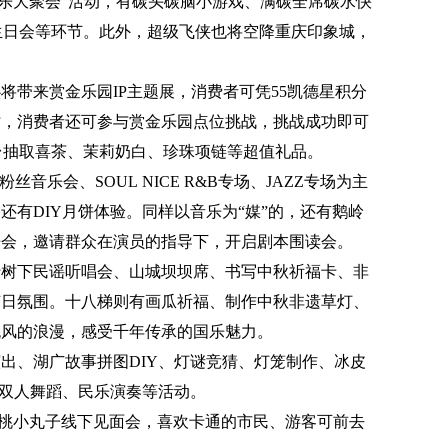
快乐大聚会”活动，有碳头碳脑小游戏、满碳全席碳水快
生日会等环节。此外，超级飞侠也将空降重庆印象城，
将带来赏金乐园IP主题展，消费者可凭55凯德星积分
时，消费者还可参与赏金乐园点位挑战，挑战成功即可
台抽取喜茶、茉莉奶白、珍珠项链等超值礼品。
音乐会、SOUL NICE R&B专场、JAZZ专场为主
还有DIY月饼体验。同样以音乐为“媒”的，还有鹅岭
乐会，邀请群众在演员的指导下，开启剧本围读会。
行树下民谣听唱会、山城坝坝席、书写中秋祈福卡、非
节日氛围。十八梯则有画瓜祈福、制作中秋非遗草灯、
晚风的浪漫，感受千年传承的国乐魅力。
出、湖广故事拼图DIY、灯谜竞猜、灯笼制作、冰皮
典双人舞蹈、民乐演奏等活动。
桃小丸子线下见面会，喜欢卡通的市民、游客可前去