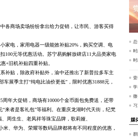
渝中各商场卖场纷纷拿出给力促销，让市民、游客买得
小家电，家用电器一级能效补贴20%，购买空调、电
抵扣100元等优惠活动。苏宁易购解放碑店11大品类家电
优惠+旧机补贴四重补贴。
全系补贴，除政府补贴外，渝中还推出了新普拉多车主
车展季主打“纯电比油价更低”，限时优惠31888元，
周年大促销，商场有10000个金币面包免费送，还带
2元“来者是客礼包”等福利。在重庆龙湖时代天街，纪梵
福、周生生、老凤祥等珠宝品牌，歌莉娅、
装品牌，小米、华为、荣耀等数码品牌都将有不同程度的优惠，