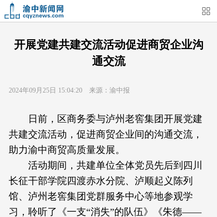
首页
媒体关注
今日头条
热点新闻
开展党建共建交流活动促进商贸企业沟
通交流
渝中新闻
特别关注
部门动态
街道快讯
2024年09月25日 15:04:20 来源：渝中报
企业信息
吃在渝中
住在渝中
行在渝中
日前，区商务委与泸州老窖集团开展党建
游在渝中
购在渝中
娱在渝中
美图集
共建交流活动，促进商贸企业间的沟通交流，
助力渝中商贸高质量发展。
形象片
短视频
荟睛彩
直播回看
活动期间，共建单位全体党员先后到四川
长征干部学院四渡赤水分院、泸顺起义陈列
馆、泸州老窖集团党群服务中心等地参观学
习，聆听了《一支“消失”的队伍》《朱德——