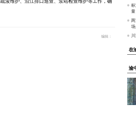
掏疏浚维护、沿江排口巡查、泵站检查维护等工作，确
编辑：