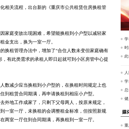
优化相关流程，出台新的《重庆市公共租赁住房换租管
，因家庭变故出现困难，希望能换租到小户型以减轻家
少租金支出，换为一室一厅。
的换租管理办法中，增加了“合住人数未变但家庭确有
形，有此类需求的承租人即日起就可到小区房管中心提
租人数减少应当换租到小户型的，在换租时间规定上也
地住到租赁合同期满，再申请换租到相应小户型。
子去外地工作成家了，只剩下父母两人，按原来规定，
租到一室一厅，未换租的会调整租金标准，但按照新规
准在两室一厅住到合同期满，再换租到一室一厅。