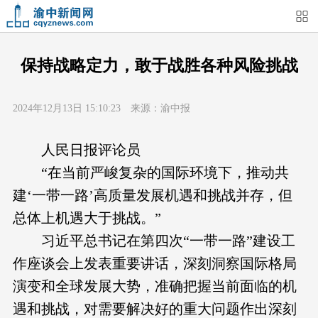
首页
媒体关注
今日头条
热点新闻
保持战略定力，敢于战胜各种风险挑战
渝中新闻
特别关注
部门动态
街道快讯
2024年12月13日 15:10:23 来源：渝中报
企业信息
吃在渝中
住在渝中
行在渝中
人民日报评论员
“在当前严峻复杂的国际环境下，推动共
游在渝中
购在渝中
娱在渝中
美图集
建‘一带一路’高质量发展机遇和挑战并存，但
总体上机遇大于挑战。”
形象片
短视频
荟睛彩
直播回看
习近平总书记在第四次“一带一路”建设工
作座谈会上发表重要讲话，深刻洞察国际格局
演变和全球发展大势，准确把握当前面临的机
遇和挑战，对需要解决好的重大问题作出深刻