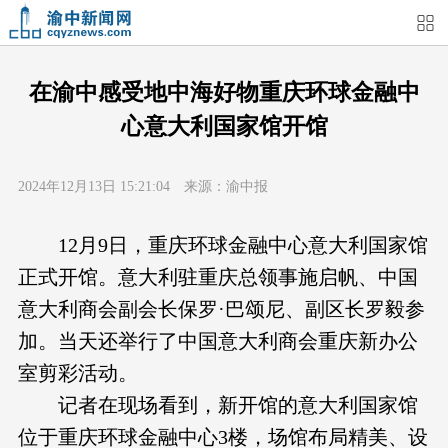
首页
媒体关注
今日头条
热点新闻
在渝中感受地中海好物重庆环球金融中
心意大利国家馆开馆
渝中新闻
特别关注
部门动态
街道快讯
2024年12月13日 15:21:04 来源：渝中报
企业信息
吃在渝中
住在渝中
行在渝中
12月9日，重庆环球金融中心意大利国家馆
游在渝中
购在渝中
娱在渝中
美图集
正式开馆。意大利驻重庆总领事施启帆、中国
意大利商会副会长保罗·巴颂尼、副区长罗毅参
形象片
短视频
荟睛彩
直播回看
加。当天还举行了中国意大利商会重庆新办公
室剪彩活动。
记者在现场看到，新开馆的意大利国家馆
位于重庆环球金融中心3楼，场馆布局精美、设