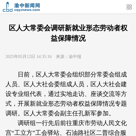
首页
媒体关注
今日头条
热点新闻
区人大常委会调研新就业形态劳动者权
益保障情况
渝中新闻
特别关注
部门动态
街道快讯
2025年05月12日 14:35:16 来源：渝中报
企业信息
吃在渝中
住在渝中
行在渝中
日前，区人大常委会组织部分常委会组成
游在渝中
购在渝中
娱在渝中
美图集
人员、区人大社会委组成人员，区人大社会建
设专业组代表，通过实地走访、座谈交流等方
形象片
短视频
荟睛彩
直播回看
式，开展新就业形态劳动者权益保障情况专题
调研。区人大常委会副主任孔新军参加。
调研组一行先后前往重庆市劳动人民文化
宫“工立方”工会驿站、石油路社区二普综合服