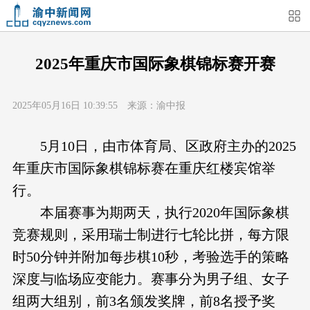
首页
媒体关注
今日头条
热点新闻
2025年重庆市国际象棋锦标赛开赛
渝中新闻
特别关注
部门动态
街道快讯
2025年05月16日 10:39:55 来源：渝中报
企业信息
吃在渝中
住在渝中
行在渝中
5月10日，由市体育局、区政府主办的2025
年重庆市国际象棋锦标赛在重庆红楼宾馆举
游在渝中
购在渝中
娱在渝中
美图集
行。
本届赛事为期两天，执行2020年国际象棋
形象片
短视频
荟睛彩
直播回看
竞赛规则，采用瑞士制进行七轮比拼，每方限
时50分钟并附加每步棋10秒，考验选手的策略
深度与临场应变能力。赛事分为男子组、女子
组两大组别，前3名颁发奖牌，前8名授予奖