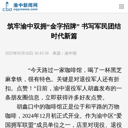
首页
媒体关注
今日头条
热点新闻
筑牢渝中双拥“金字招牌” 书写军民团结
时代新篇
渝中新闻
特别关注
部门动态
街道快讯
2025年05月16日 10:43:50 来源：渝中报
企业信息
吃在渝中
住在渝中
行在渝中
“今天路过一家咖啡馆，喝了一杯黑芝
游在渝中
购在渝中
娱在渝中
美图集
麻拿铁，很有特色。关键是对退役军人还有折
扣。点赞！”日前，渝中退役军人胡鑫发布的一
形象片
短视频
荟睛彩
直播回看
条朋友圈信息，立即获得许多好友点赞。
胡鑫口中的咖啡馆正是位于和平路的万物
咖啡，2024年12月初正式开业。作为渝中区“爱
国拥军联盟”成员单位之一，店里对现役、退役