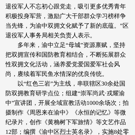
退役军人不忘初心跟党走，吸引更多优秀青年
积极投身军营，激励广大干部群众学习榜样争
当先锋，为渝中双拥文化赋予了新的底蕴。”区
退役军人事务局相关负责人表示。
多年来，渝中立足“母城”资源禀赋，坚持
把双拥宣传和国防教育相结合，不断拓展群众
性双拥文化活动，涵养爱党爱国爱军社会风
尚，赓续着军民鱼水情深的优良传统。
以“红色三岩”为主线，串联辖区30余处国
防双拥教育研学点位；组建“崇军尚武·戎耀渝
中”宣讲团，开展全域宣教活动1000余场次；拍
摄制作《周恩来在渝中》《永恒的记忆》等微
纪录片，创作《黄桷树下军旅情》等文艺作品
12部；编撰《渝中区烈士英名录》，实施8处零