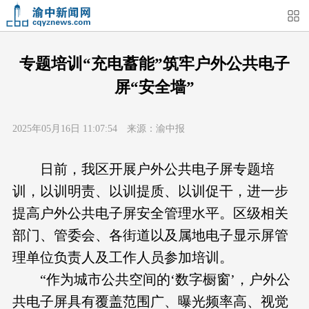
首页
媒体关注
今日头条
热点新闻
专题培训“充电蓄能”筑牢户外公共电子
屏“安全墙”
渝中新闻
特别关注
部门动态
街道快讯
2025年05月16日 11:07:54 来源：渝中报
企业信息
吃在渝中
住在渝中
行在渝中
日前，我区开展户外公共电子屏专题培
游在渝中
购在渝中
娱在渝中
美图集
训，以训明责、以训提质、以训促干，进一步
提高户外公共电子屏安全管理水平。区级相关
形象片
短视频
荟睛彩
直播回看
部门、管委会、各街道以及属地电子显示屏管
理单位负责人及工作人员参加培训。
“作为城市公共空间的‘数字橱窗’，户外公
共电子屏具有覆盖范围广、曝光频率高、视觉