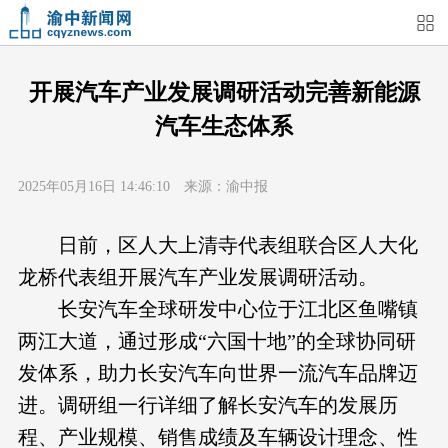
首页
媒体关注
今日头条
热点新闻
开展汽车产业发展调研活动完善新能源
汽车生态体系
渝中新闻
特别关注
部门动态
街道快讯
2025年05月16日 14:46:10 来源：渝中报
企业信息
吃在渝中
住在渝中
行在渝中
日前，区人大上清寺代表组联合区人大化
游在渝中
购在渝中
娱在渝中
美图集
龙桥代表组开展汽车产业发展调研活动。
长安汽车全球研发中心位于江北区鱼嘴镇
形象片
短视频
荟睛彩
直播回看
两江大道，通过形成“六国十地”的全球协同研
发体系，助力长安汽车向世界一流汽车品牌迈
进。调研组一行详细了解长安汽车的发展历
程、产业规模、销售成绩及车辆设计理念、性