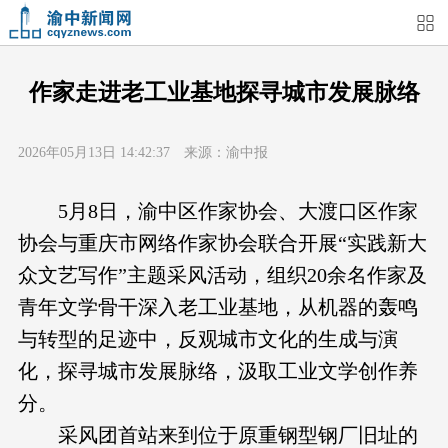
首页
媒体关注
今日头条
热点新闻
作家走进老工业基地探寻城市发展脉络
渝中新闻
特别关注
部门动态
街道快讯
2026年05月13日 14:42:37 来源：渝中报
企业信息
吃在渝中
住在渝中
行在渝中
5月8日，渝中区作家协会、大渡口区作家
协会与重庆市网络作家协会联合开展“实践新大
游在渝中
购在渝中
娱在渝中
美图集
众文艺写作”主题采风活动，组织20余名作家及
青年文学骨干深入老工业基地，从机器的轰鸣
形象片
短视频
荟睛彩
直播回看
与转型的足迹中，反观城市文化的生成与演
化，探寻城市发展脉络，汲取工业文学创作养
分。
采风团首站来到位于原重钢型钢厂旧址的