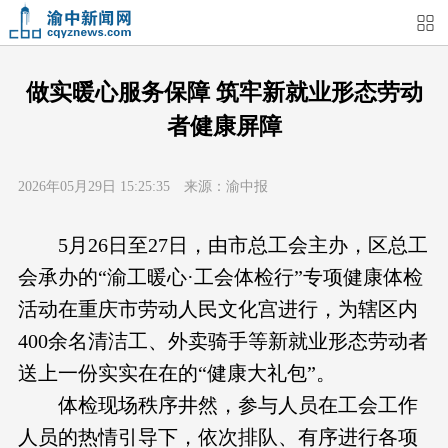
首页
媒体关注
今日头条
热点新闻
做实暖心服务保障 筑牢新就业形态劳动
者健康屏障
渝中新闻
特别关注
部门动态
街道快讯
2026年05月29日 15:25:35 来源：渝中报
企业信息
吃在渝中
住在渝中
行在渝中
5月26日至27日，由市总工会主办，区总工
游在渝中
购在渝中
娱在渝中
美图集
会承办的“渝工暖心·工会体检行”专项健康体检
活动在重庆市劳动人民文化宫进行，为辖区内
形象片
短视频
荟睛彩
直播回看
400余名清洁工、外卖骑手等新就业形态劳动者
送上一份实实在在的“健康大礼包”。
体检现场秩序井然，参与人员在工会工作
人员的热情引导下，依次排队、有序进行各项