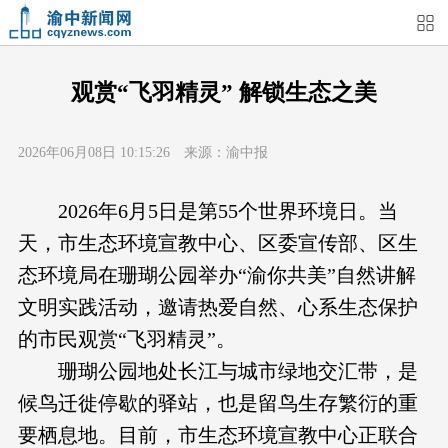
首页
媒体关注
今日头条
热点新闻
观赏“飞羽精灵” 解锁生态之美
渝中新闻
特别关注
部门动态
街道快讯
2026年06月08日 10:15:26 来源：渝中报
企业信息
吃在渝中
住在渝中
行在渝中
2026年6月5日是第55个世界环境日。当
天，市生态环境宣教中心、区委宣传部、区生
游在渝中
购在渝中
娱在渝中
美图集
态环境局在珊瑚公园举办“渝你共美”自然讲解
文明实践活动，邀请热爱自然、心系生态保护
形象片
短视频
荟睛彩
直播回看
的市民观赏“飞羽精灵”。
珊瑚公园地处长江与城市绿地交汇带，是
候鸟迁徙停歇的驿站，也是留鸟生存繁衍的重
要栖息地。目前，市生态环境宣教中心正联合