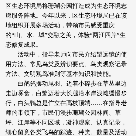
区生态环境局将珊瑚公园打造成为生态环境志
愿服务阵地。今年以来，区生态环境局已在该
地组织开展多场活动，带领市民感受重庆
的“山、水、城”交融之美，体验“两江四岸”生
态修复成果。
活动中，指导老师向市民介绍望远镜的使
用方法、常见鸟类及辨识要点、鸟类观察记录
方法、文明观鸟准则等基本知识和技能。
白鹡鸰摆动尾羽、迈着小碎步在草丛里边
走边啄食，白鹭迈着大长腿沿水岸浅滩缓慢步
行，白头鹎总是伫立在高枝顶端……在指导老
师的带领下，市民们漫步珊瑚公园林间、草
坪、江岸等不同区域，凝神观察、认真记录，
细心留意各类飞鸟的踪迹、种类、数量及活动