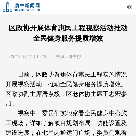
首页
媒体关注
今日头条
热点新闻
区政协开展体育惠民工程视察活动推动
全民健身服务提质增效
渝中新闻
特别关注
部门动态
街道快讯
2026年06月12日 15:19:52 来源：渝中报
企业信息
吃在渝中
住在渝中
行在渝中
日前，区政协聚焦体育惠民工程实施情况
游在渝中
购在渝中
娱在渝中
美图集
开展视察活动，推动全民健身服务提质增效。
区政协副主席唐点权，区老体协主席王志宏参
形象片
短视频
荟睛彩
直播回看
加。
视察中，委员们实地察看全民健身中心施
工现场，详细了解项目规划布局、功能设置及
建设进度；在七星岗通远门广场，委员们观看