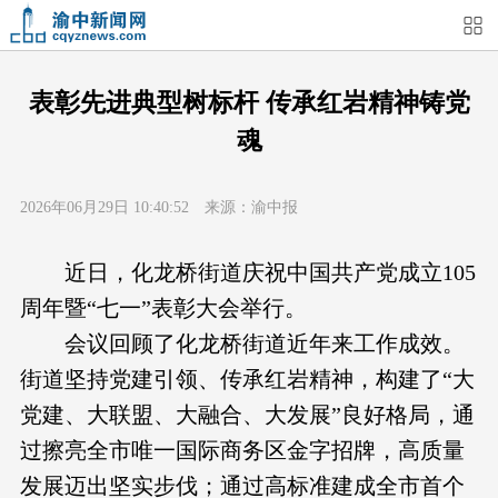
首页
媒体关注
今日头条
热点新闻
表彰先进典型树标杆 传承红岩精神铸党
魂
渝中新闻
特别关注
部门动态
街道快讯
2026年06月29日 10:40:52 来源：渝中报
企业信息
吃在渝中
住在渝中
行在渝中
近日，化龙桥街道庆祝中国共产党成立105
游在渝中
购在渝中
娱在渝中
美图集
周年暨“七一”表彰大会举行。
会议回顾了化龙桥街道近年来工作成效。
形象片
短视频
荟睛彩
直播回看
街道坚持党建引领、传承红岩精神，构建了“大
党建、大联盟、大融合、大发展”良好格局，通
过擦亮全市唯一国际商务区金字招牌，高质量
发展迈出坚实步伐；通过高标准建成全市首个