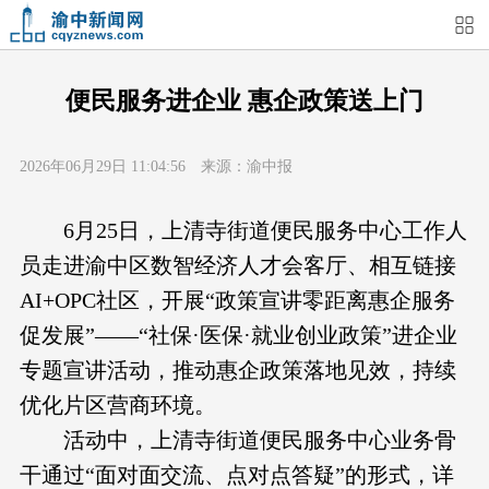
首页
媒体关注
今日头条
热点新闻
便民服务进企业 惠企政策送上门
渝中新闻
特别关注
部门动态
街道快讯
2026年06月29日 11:04:56 来源：渝中报
企业信息
吃在渝中
住在渝中
行在渝中
6月25日，上清寺街道便民服务中心工作人
员走进渝中区数智经济人才会客厅、相互链接
游在渝中
购在渝中
娱在渝中
美图集
AI+OPC社区，开展“政策宣讲零距离惠企服务
促发展”——“社保·医保·就业创业政策”进企业
形象片
短视频
荟睛彩
直播回看
专题宣讲活动，推动惠企政策落地见效，持续
优化片区营商环境。
活动中，上清寺街道便民服务中心业务骨
干通过“面对面交流、点对点答疑”的形式，详