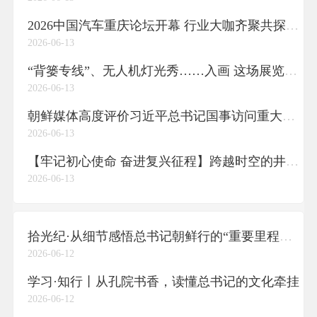
2026中国汽车重庆论坛开幕 行业大咖齐聚共探产业转型升级之路
2026-06-13
“背篓专线”、无人机灯光秀……入画 这场展览让西部烟火触手可及
2026-06-13
朝鲜媒体高度评价习近平总书记国事访问重大意义
2026-06-13
【牢记初心使命 奋进复兴征程】跨越时空的井冈山精神照亮革命老区高质量发展新路
2026-06-13
拾光纪·从细节感悟总书记朝鲜行的“重要里程碑意义”
2026-06-12
学习·知行丨从孔院书香，读懂总书记的文化牵挂
2026-06-12