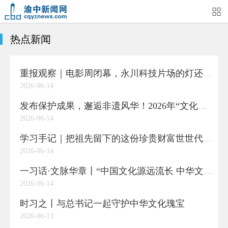
热点新闻
首页
媒体关注
今日头条
热点新闻
重报观察｜电影周闭幕，永川科技片场的灯还亮着
渝中新闻
特别关注
部门动态
街道快讯
2026-06-14
企业信息
吃在渝中
住在渝中
行在渝中
发布保护成果，邂逅非遗风华！2026年“文化和自然遗产日”重庆主场活动举行
2026-06-14
游在渝中
购在渝中
娱在渝中
美图集
学习手记｜把祖先留下的这份珍贵财富世世代代传下去
2026-06-14
形象片
短视频
荟睛彩
直播回看
一习话·文脉华章丨“中国文化源远流长 中华文明博大精深”
2026-06-14
时习之丨与总书记一起守护中华文化瑰宝
2026-06-13