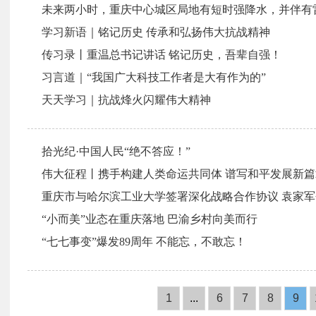
未来两小时，重庆中心城区局地有短时强降水，并伴有雷
学习新语｜铭记历史 传承和弘扬伟大抗战精神
传习录丨重温总书记讲话 铭记历史，吾辈自强！
习言道｜“我国广大科技工作者是大有作为的”
天天学习｜抗战烽火闪耀伟大精神
拾光纪·中国人民“绝不答应！”
伟大征程丨携手构建人类命运共同体 谱写和平发展新篇
重庆市与哈尔滨工业大学签署深化战略合作协议 袁家
“小而美”业态在重庆落地 巴渝乡村向美而行
“七七事变”爆发89周年 不能忘，不敢忘！
1
...
6
7
8
9