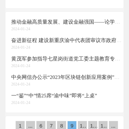
推动金融高质量发展、建设金融强国——论学习贯彻习近平总书记在省部级专题研讨班上重要讲话
2024-01-24
奋进新征程 建设新重庆渝中代表团审议市政府工作报告、审查计划报告和草案、预算报告和草案
2024-01-24
黄茂军参加指导七星岗街道党工委主题教育专题民主生活会时强调凝心铸魂筑根本 守正创新谋发展 担当实干开新局奋力在谱写新时代新征程新重庆渝中新篇章中实现更大作为
2024-01-24
中央网信办公示“2023年区块链创新应用案例”渝中两案例上榜
2024-01-24
一“鉴”“中”情25席“渝中味”即将“上桌”
2024-01-24
1
...
6
7
8
9
10
11
12
...