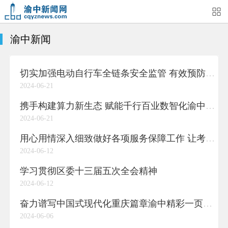
渝中新闻
首页
媒体关注
今日头条
热点新闻
切实加强电动自行车全链条安全监管 有效预防压减电动自行车安全事故
渝中新闻
特别关注
部门动态
街道快讯
2024-06-21
企业信息
吃在渝中
住在渝中
行在渝中
携手构建算力新生态 赋能千行百业数智化渝中“牵手”新疆哈密打造西部算电协同创新中心
2024-06-21
游在渝中
购在渝中
娱在渝中
美图集
用心用情深入细致做好各项服务保障工作 让考生舒心家长安心社会放心游客暖心
2024-06-12
形象片
短视频
荟睛彩
直播回看
学习贯彻区委十三届五次全会精神
2024-06-12
奋力谱写中国式现代化重庆篇章渝中精彩一页区委十三届五次全会在全区党员干部群众中引发热烈反响
2024-06-06