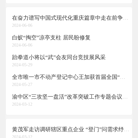
在奋力谱写中国式现代化重庆篇章中走在前争一流
2024-06-06
白蚁“掏空”凉亭支柱 居民盼修复
2024-06-06
跆拳道小将以“武”会友同台竞技展风采
2024-05-29
全市唯一市不动产登记中心王加获首届全国“最美不动产登记人”荣誉称号
2024-05-27
渝中区“三攻坚一盘活”改革突破工作专题会议召开 明确目标细化任务 上紧发条加快节奏加快推动改革攻坚突破取得实质性进展
2024-03-12
黄茂军走访调研辖区重点企业 “登门”问需求纾困解难 落实“三服务”助企发展
2024-03-12