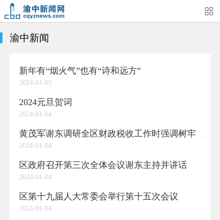
渝中新闻
首页
媒体关注
今日头条
热点新闻
新年有“烟火气”也有“诗和远方”
渝中新闻
特别关注
部门动态
街道快讯
2024-01-05
企业信息
吃在渝中
住在渝中
行在渝中
2024元旦贺词
2024-01-04
游在渝中
购在渝中
娱在渝中
美图集
黄茂军谢东调研全区财政税收工作时强调树牢大财政大预算大征管理念为经济社会持续健康发展提供有力财税支撑
2024-01-04
形象片
短视频
荟睛彩
直播回看
区政府召开第三次全体会议谢东主持并讲话
2024-01-04
区第十九届人大常委会举行第十五次会议
2024-01-04