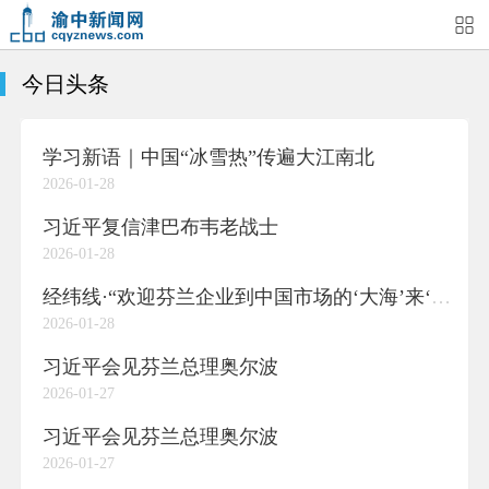
今日头条
首页
媒体关注
今日头条
热点新闻
学习新语｜中国“冰雪热”传遍大江南北
渝中新闻
特别关注
部门动态
街道快讯
2026-01-28
企业信息
吃在渝中
住在渝中
行在渝中
习近平复信津巴布韦老战士
2026-01-28
游在渝中
购在渝中
娱在渝中
美图集
经纬线·“欢迎芬兰企业到中国市场的‘大海’来‘畅游’”，习主席会见芬兰总理时这样说
2026-01-28
形象片
短视频
荟睛彩
直播回看
习近平会见芬兰总理奥尔波
2026-01-27
习近平会见芬兰总理奥尔波
2026-01-27