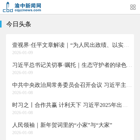
今日头条
首页
媒体关注
今日头条
热点新闻
壹视界·任平文章解读｜“为人民出政绩、以实干出政绩”
渝中新闻
特别关注
部门动态
街道快讯
2026-01-09
企业信息
吃在渝中
住在渝中
行在渝中
习近平总书记关切事·嘱托｜生态守护者的绿色画卷
2026-01-09
游在渝中
购在渝中
娱在渝中
美图集
中共中央政治局常务委员会召开会议 习近平主持会议
2026-01-08
形象片
短视频
荟睛彩
直播回看
时习之丨合作共赢 计利天下 习近平2025年出访足迹
2026-01-08
人民领袖｜新年贺词里的“小家”与“大家”
2026-01-08