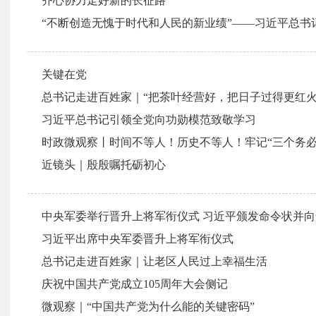
齐心协力走好新的长征路
“不断创造无愧于时代和人民的新业绩”——习近平总书
关键在党
总书记走进百姓家｜“把茶叶经营好，把日子过得更红火
习近平总书记引领全党向功勋模范致敬学习
时政微观察丨时间不等人！历史不等人！牢记“三个务必
近镜头｜殷殷嘱托砺初心
中央军委举行晋升上将军衔仪式 习近平颁发命令状并
习近平出席中央军委晋升上将军衔仪式
总书记走进百姓家｜让老区人民过上幸福生活
庆祝中国共产党成立105周年大会侧记
微观察｜“中国共产党为什么能的关键密码”