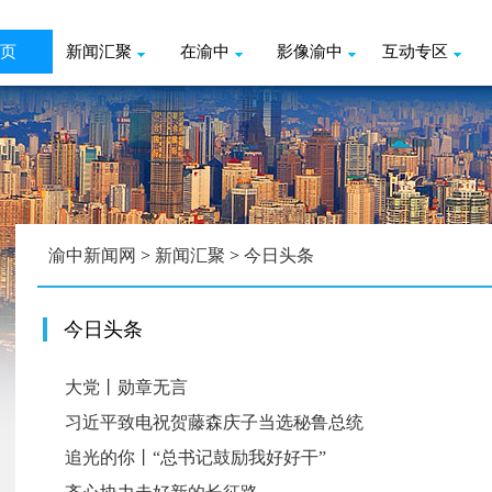
页
新闻汇聚
在渝中
影像渝中
互动专区
渝中新闻网
>
新闻汇聚
>
今日头条
今日头条
大党丨勋章无言
习近平致电祝贺藤森庆子当选秘鲁总统
追光的你丨“总书记鼓励我好好干”