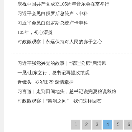
庆祝中国共产党成立105周年音乐会在京举行
习近平会见白俄罗斯总统卢卡申科
习近平会见白俄罗斯总统卢卡申科
105年，初心滚烫
时政微观察丨永远保持对人民的赤子之心
习近平强党兴党的故事｜“清理公房”启清风
一见·山东之行，总书记再提政绩观
近镜头 | 岁岁田垄 深情牵挂
习言道｜走到田间地头，总书记说完夏粮说秋粮
时政微观察丨“窑洞之问”，我们这样回答！
1
2
3
4
5
6