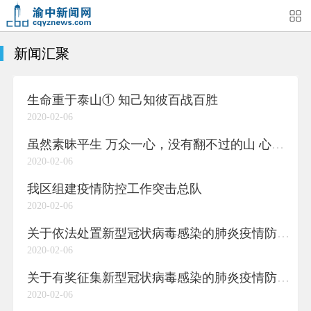
新闻汇聚
首页
媒体关注
今日头条
热点新闻
生命重于泰山① 知己知彼百战百胜
渝中新闻
特别关注
部门动态
街道快讯
2020-02-06
企业信息
吃在渝中
住在渝中
行在渝中
虽然素昧平生 万众一心，没有翻不过的山 心手相牵，没有跨不过的坎
2020-02-06
游在渝中
购在渝中
娱在渝中
美图集
我区组建疫情防控工作突击总队
2020-02-06
形象片
短视频
荟睛彩
直播回看
关于依法处置新型冠状病毒感染的肺炎疫情防控期间相关违规违法行为的通告
2020-02-06
关于有奖征集新型冠状病毒感染的肺炎疫情防控线索的通告
2020-02-06