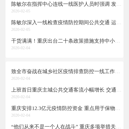
陈敏尔在指挥中心连线一线医护人员时强调 发扬甘于奉献大爱无疆的崇高精神 为打赢疫情防控阻击战再立新功
2020-02-05
陈敏尔深入一线检查疫情防控期间公共交通 运行保障工作时强调 科学精准调度 严格有效防控 确保交通畅通确保监测到位
2020-02-05
干货满满！重庆出台二十条政策措施支持中小企业共渡难关
2020-02-04
致全市奋战在城乡社区疫情排查防控一线工作人员的一封信
2020-02-04
上班首日重庆主城公共交通客流小幅增长 交通部门呼吁老年人减少出门
2020-02-04
重庆安排12.3亿元疫情防控资金 重点用于保物资采购和患者救治
2020-02-04
“他们从来不是一个人在战斗” 重庆多项举措关心关爱医护人员