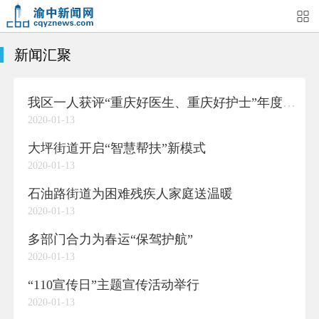
新闻汇聚
首页
媒体关注
今日头条
热点新闻
我区一人获评“重庆好医生、重庆好护士”年度人物
渝中新闻
特别关注
部门动态
街道快讯
2020-01-13
企业信息
吃在渝中
住在渝中
行在渝中
大坪街道开启“智慧帮扶”新模式
2020-01-13
游在渝中
购在渝中
娱在渝中
美图集
石油路街道为困难残疾人家庭送温暖
2020-01-13
形象片
短视频
荟睛彩
直播回看
多部门合力为春运“保驾护航”
2020-01-13
“110宣传日”主题宣传活动举行
2020-01-13