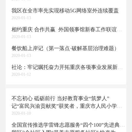
我区在全市率先实现移动5G网络室外连续覆盖
2020-01-13
相约重庆 合作共赢 外国领事馆新春工作联谊会在我区举行
2020-01-13
餐饮船上岸记（第一落点·破解基层治理难题）
2020-01-13
社论：牢记嘱托奋力开拓重庆各项事业发展新局面 ——热烈祝贺市五届人大三次会议隆重开幕
2020-01-12
不忘初心 砥砺前行 当好教育事业“筑梦人”
记“富民兴渝贡献奖”获奖者，重庆市人民小学党委书记、校长杨浪浪
2020-01-10
全国宣传推选学雷锋志愿服务“四个100”先进典型投票开始