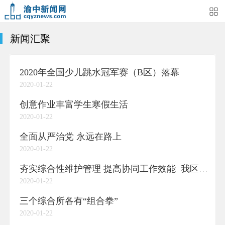
新闻汇聚
首页
媒体关注
今日头条
热点新闻
2020年全国少儿跳水冠军赛（B区）落幕
渝中新闻
特别关注
部门动态
街道快讯
2020-01-22
企业信息
吃在渝中
住在渝中
行在渝中
创意作业丰富学生寒假生活
2020-01-22
游在渝中
购在渝中
娱在渝中
美图集
全面从严治党 永远在路上
2020-01-22
形象片
短视频
荟睛彩
直播回看
夯实综合性维护管理 提高协同工作效能 我区三大城市管理综合所交“答卷”
2020-01-22
三个综合所各有“组合拳”
2020-01-22