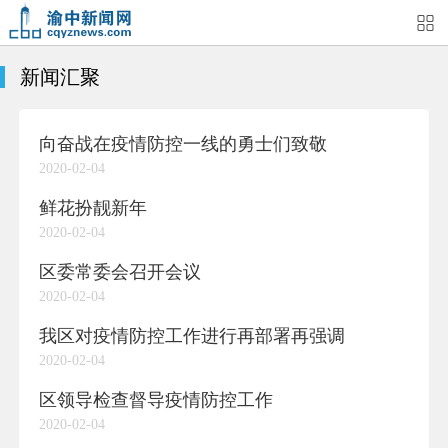
新闻汇聚
首页
媒体关注
今日头条
热点新闻
向奋战在疫情防控一线的勇士们致敬
渝中新闻
特别关注
部门动态
街道快讯
2020-02-04
企业信息
吃在渝中
住在渝中
行在渝中
鲜花扮靓新年
2020-02-04
游在渝中
购在渝中
娱在渝中
美图集
区委常委会召开会议
2020-02-04
形象片
短视频
荟睛彩
直播回看
我区对疫情防控工作进行再部署再强调
2020-02-04
区领导检查督导疫情防控工作
2020-02-04