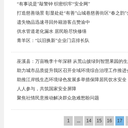
“有事说是”敲警钟 织密织牢“安全网”
打造慈善场景 彰显处处“有善”山城巷慈善街区“春之韵
遗失物品迅速寻回外籍游客点赞渝中
供水管道老化漏水 居民盼尽快修缮
青羊区：“以旧换新”企业门店排长队
巫溪县：万亩晚李十年深耕 从荒山披绿到智慧果园的
助力城市品质提升我区召开全域环境综合治理工作推进
助推江岸线生态环境绿色发展多举措保障居民饮水安全
人人参与，共筑国家安全屏障
聚焦社情民意推动解决群众急难愁盼问题
1
...
14
15
16
17