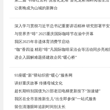
第二届“书香红岩村 悦读化龙湖”暨化龙桥湖畔阅读生
让夜晚成为山城的新舞台
深入学习贯彻习近平总书记重要讲话精神 研究部署平
与世界齐“啡” 2025重庆国际咖啡节在渝中开幕
我区2025年非遗体育消费节启动
“咖”香四溢 精彩“啡”凡国际咖啡采洽会等活动同步亮
进企入园解难题搭建政企民“暖心桥”
93座暖“新”驿站织密“暖心”服务网
讲好重庆故事 传播母城文化
超长期特别国债为21部老旧电梯更新按下“加速键”
我区在全市首推新生儿“出生即参保”一站式服务
留住清澈眼眸追剧时间别太长