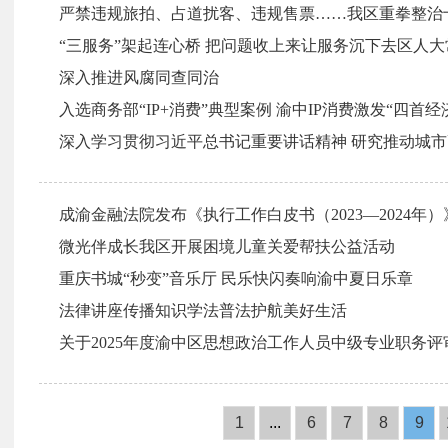
严禁违规旅拍、占道扰客、违规售票……我区重拳整治
深入推进风腐同查同治
入选商务部“IP+消费”典型案例 渝中IP消费激发“四首经
深入学习贯彻习近平总书记重要讲话精神 研究推动城
成渝金融法院发布《执行工作白皮书（2023—2024年）
微光伴成长我区开展困境儿童关爱帮扶公益活动
重庆书城“秒变”音乐厅 民乐快闪奏响渝中夏日乐章
法律讲座传播知识学法普法护航美好生活
关于2025年度渝中区思想政治工作人员中级专业职务
1
...
6
7
8
9