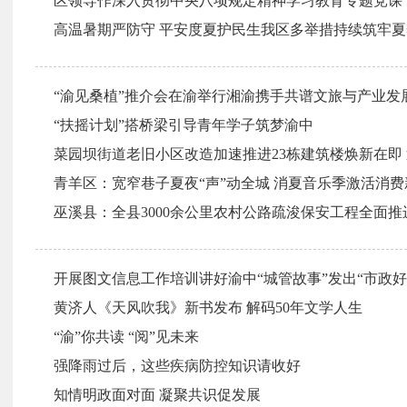
区领导作深入贯彻中央八项规定精神学习教育专题党课
高温暑期严防守 平安度夏护民生我区多举措持续筑牢
“渝见桑植”推介会在渝举行湘渝携手共谱文旅与产业发
“扶摇计划”搭桥梁引导青年学子筑梦渝中
菜园坝街道老旧小区改造加速推进23栋建筑楼焕新在即 近
青羊区：宽窄巷子夏夜“声”动全城 消夏音乐季激活消
巫溪县：全县3000余公里农村公路疏浚保安工程全面推
开展图文信息工作培训讲好渝中“城管故事”发出“市政好
黄济人《天风吹我》新书发布 解码50年文学人生
“渝”你共读 “阅”见未来
强降雨过后，这些疾病防控知识请收好
知情明政面对面 凝聚共识促发展