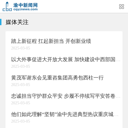
媒体关注
首页
媒体关注
今日头条
热点新闻
踏上新征程 扛起新担当 开创新业绩
渝中新闻
特别关注
部门动态
街道快讯
2025-03-05
企业信息
吃在渝中
住在渝中
行在渝中
以大外事促进大开放大发展 加快建设中西部国际交往中心核心区
2025-03-05
游在渝中
购在渝中
娱在渝中
美图集
黄茂军谢东会见重咨集团高勇包西柱一行
2025-03-05
形象片
短视频
荟睛彩
直播回看
忠诚担当守护群众平安 步履不停续写平安答卷——2024年渝中区政法平安战线工作综述
2025-03-05
他们如此理解“坚韧”​渝中先进典型热议重庆城市精神①
2025-03-05