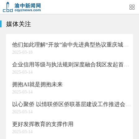
媒体关注
首页
媒体关注
今日头条
热点新闻
他们如此理解“开放”渝中先进典型热议重庆城市精神③
渝中新闻
特别关注
部门动态
街道快讯
2025-03-18
企业信息
吃在渝中
住在渝中
行在渝中
企业信用等级与执法规则深度融合我区发起首个“信用+执法”跨机构专项检查
2025-03-14
游在渝中
购在渝中
娱在渝中
美图集
拥抱AI就是拥抱未来
2025-03-14
形象片
短视频
荟睛彩
直播回看
以心聚侨 以情联侨区侨联基层建设工作推进会召开
2025-03-14
更好发挥教育的支撑作用
2025-03-14