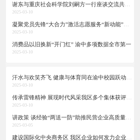
​谢东与重庆社会科学院刘嗣方一行座谈交流共同探索超大城市中心城区现代化治理新路径
2025-03-10
凝聚党员先锋“大合力”激活志愿服务“新动能”我区发布党员自主认领志愿服务岗位责任制
2025-03-10
消费品以旧换新“开门红” 渝中多项数据全市第一
2025-03-10
汗水与欢笑齐飞 健康与体育同在渝中校园跃动“体育新节拍”
2025-03-10
传承雷锋精神 展现时代风采我区多个集体获评第十批重庆市岗位学雷锋标兵
2025-03-10
讲政策 谈经验“两送一防”助推民营企业高质量走出去分享交流会在我区举行
2025-03-05
建设国际化中央商务区 我区企业如何发力企业代表在2025重庆解放碑中央商务区高质量发展大会上作交流发言