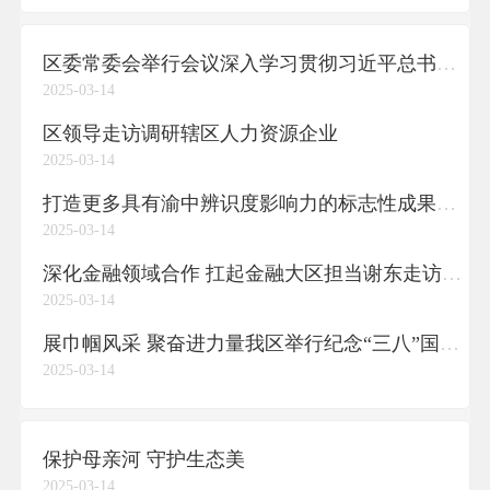
区委常委会举行会议深入学习贯彻习近平总书记重要讲话精神研究加快打造超大城市中心城区现代化治理渝中样板等工作
2025-03-14
区领导走访调研辖区人力资源企业
2025-03-14
打造更多具有渝中辨识度影响力的标志性成果奋力实现一季度“开门红”谢东调研标志性成果打造工作
2025-03-14
深化金融领域合作 扛起金融大区担当谢东走访中国人民银行重庆市分行
2025-03-14
展巾帼风采 聚奋进力量我区举行纪念“三八”国际妇女节115周年大会暨“渝中好美·绽放她力量”圆桌对话活动
2025-03-14
保护母亲河 守护生态美
2025-03-14