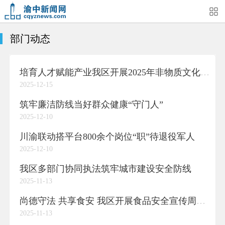
部门动态
首页
媒体关注
今日头条
热点新闻
培育人才赋能产业我区开展2025年非物质文化遗产培训
渝中新闻
特别关注
部门动态
街道快讯
2025-12-15
企业信息
吃在渝中
住在渝中
行在渝中
筑牢廉洁防线当好群众健康“守门人”
2025-12-10
游在渝中
购在渝中
娱在渝中
美图集
川渝联动搭平台800余个岗位“职”待退役军人
2025-12-10
形象片
短视频
荟睛彩
直播回看
我区多部门协同执法筑牢城市建设安全防线
2025-11-13
尚德守法 共享食安 我区开展食品安全宣传周活动
2025-11-13