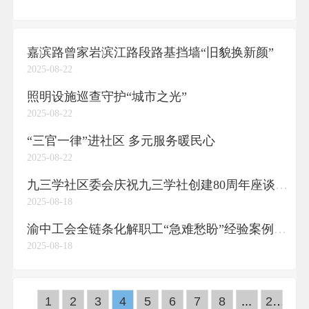
嘉滨路曾家岩滨江路段路基挡墙“旧貌换新颜”
2025-08-22
照明设施巡查守护“城市之光”
2025-08-22
“三官一律”进社区 多元服务暖民心
2025-08-22
九三学社区委会庆祝九三学社创建80周年座谈会举行
2025-08-18
渝中工会全链条化解职工“急难愁盼”经验案例获司法部《人民调解》期刊推荐
2025-08-18
1
2
3
4
5
6
7
8
...
27